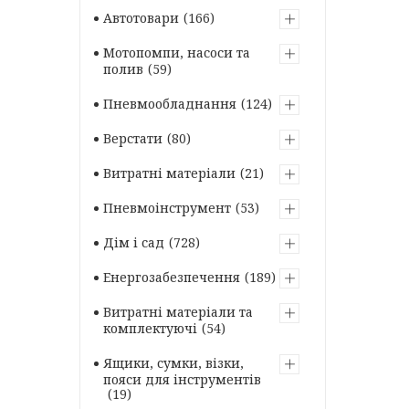
Автотовари
166
Мотопомпи, насоси та
полив
59
Пневмообладнання
124
Верстати
80
Витратні матеріали
21
Пневмоінструмент
53
Дім і сад
728
Енергозабезпечення
189
Витратні матеріали та
комплектуючі
54
Ящики, сумки, візки,
пояси для інструментів
19