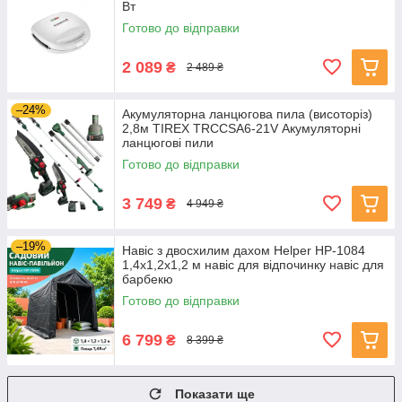
Вт
Готово до відправки
2 089
₴
2 489 ₴
–24%
Акумуляторна ланцюгова пила (висоторіз)
2,8м TIREX TRCCSA6-21V Акумуляторні
ланцюгові пили
Готово до відправки
3 749
₴
4 949 ₴
–19%
Навіс з двосхилим дахом Helper HP-1084
1,4х1,2х1,2 м навіс для відпочинку навіс для
барбекю
Готово до відправки
6 799
₴
8 399 ₴
Показати ще