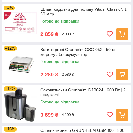
–4%
Шланг садовий для поливу Vitals "Classic", 1"
50 м tp
Готово до відправки
2 859
₴
2 983 ₴
–12%
Ваги торгові Grunhelm GSC-052 : 50 кг |
мережу або акумулятор
Готово до відправки
2 289
₴
2 589 ₴
–12%
Соковитискач Grunhelm GJR624 : 600 Вт | 2
швидкості
Готово до відправки
3 699
₴
4 199 ₴
–16%
Сэндвичмейкер GRUNHELM GSM800 : 800