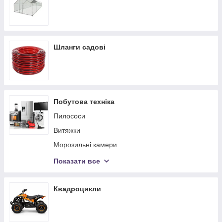
Шланги садові
Побутова техніка
Пилососи
Витяжки
Морозильні камери
Духові шафи
Показати все
Варильні поверхні
Праски, відпрарювачі та системи для
Квадроцикли
прасування
Парові швабри