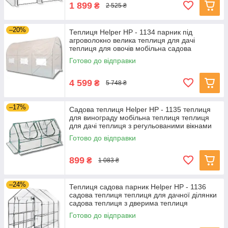
1 899
₴
2 525 ₴
–20%
Теплиця Helper HP - 1134 парник під
агроволокно велика теплиця для дачі
теплиця для овочів мобільна садова
теплиця
Готово до відправки
4 599
₴
5 748 ₴
–17%
Садова теплиця Helper HP - 1135 теплиця
для винограду мобільна теплиця теплиця
для дачі теплиця з регульованими вікнами
Готово до відправки
899
₴
1 083 ₴
–24%
Теплиця садова парник Helper HP - 1136
садова теплиця теплиця для дачної ділянки
садова теплиця з дверима теплиця
фермерська
Готово до відправки