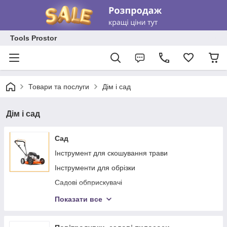
Tools Prostor
Товари та послуги
Дім і сад
Дім і сад
Сад
Інструмент для скошування трави
Інструменти для обрізки
Садові обприскувачі
Тачки садово-будівельні
Показати все
Трактори садові
Двигуни