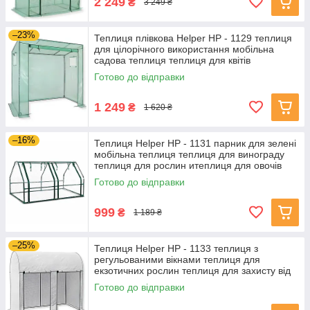
2 249
₴
3 249 ₴
–23%
Теплиця плівкова Helper HP - 1129 теплиця
для цілорічного використання мобільна
садова теплиця теплиця для квітів
Готово до відправки
1 249
₴
1 620 ₴
–16%
Теплиця Helper HP - 1131 парник для зелені
мобільна теплиця теплиця для винограду
теплиця для рослин итеплиця для овочів
Готово до відправки
999
₴
1 189 ₴
–25%
Теплиця Helper HP - 1133 теплиця з
регульованими вікнами теплиця для
екзотичних рослин теплиця для захисту від
шкідників
Готово до відправки