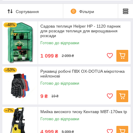
Сушилки для овочів та фруктів
Сортування
0
Фільтри
Пароочисники
Льодогенератори
–48%
Садова теплиця Helper HP - 1120 парник
для розсади теплиця для вирощування
розсади
Готово до відправки
1 099
₴
2 099 ₴
–53%
Рукавиці робочі ПВХ OX-DOTUA мікроточка
нейлонові
Готово до відправки
9
₴
19 ₴
–7%
Мийка високого тиску Кентавр МВТ-170мк tp
Готово до відправки
4 999
₴
5 399 ₴