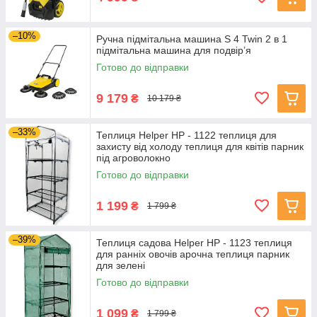
–10%
Ручна підмітальна машина S 4 Twin 2 в 1
підмітальна машина для подвір’я
Готово до відправки
9 179
₴
10 179 ₴
–33%
Теплиця Helper HP - 1122 теплиця для
захисту від холоду теплиця для квітів парник
під агроволокно
Готово до відправки
1 199
₴
1 799 ₴
–39%
Теплиця садова Helper HP - 1123 теплиця
для ранніх овочів арочна теплиця парник
для зелені
Готово до відправки
1 099
₴
1 799 ₴