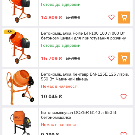
Готово до відправки
14 809
₴
15 809 ₴
–6%
Бетономішалка Forte БП-180 180 л 800 Вт
бетонозмішувач для приготування розчину
Готово до відправки
15 709
₴
16 709 ₴
Бетономішалка Кентавр БМ-125Е 125 літрів,
550 Вт, Чавунний вінець
Немає в наявності
10 045
₴
Бетонозмішувач DOZER B140 л 650 Вт
бетономішалка
Немає в наявності
9 299
₴