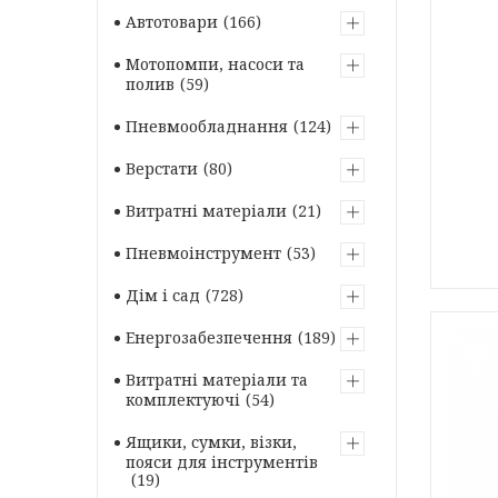
Автотовари
166
Мотопомпи, насоси та
полив
59
Пневмообладнання
124
Верстати
80
Витратні матеріали
21
Пневмоінструмент
53
Дім і сад
728
Енергозабезпечення
189
Витратні матеріали та
комплектуючі
54
Ящики, сумки, візки,
пояси для інструментів
19