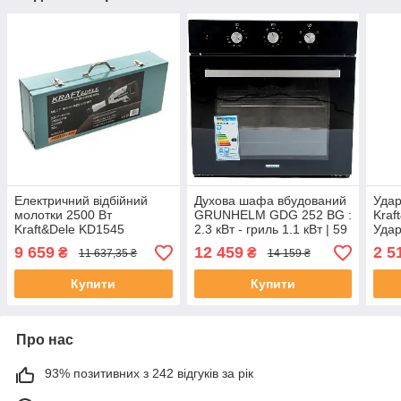
Електричний відбійний
Духова шафа вбудований
Удар
молотки 2500 Вт
GRUNHELM GDG 252 BG :
Kraf
Kraft&Dele KD1545
2.3 кВт - гриль 1.1 кВт | 59
Удар
Відбійний молоток
л | 250 °С
9 659
12 459
2 5
₴
₴
11 637,35 ₴
14 159 ₴
Купити
Купити
Про нас
93% позитивних з 242 відгуків за рік