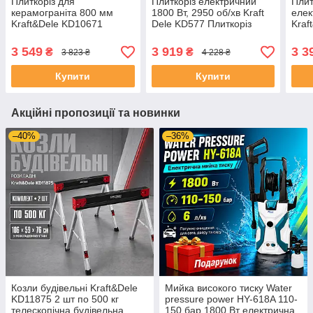
Плиткоріз для
Плиткоріз електричний
Плит
керамограніта 800 мм
1800 Вт, 2950 об/хв Kraft
елек
Kraft&Dele KD10671
Dele KD577 Плиткоріз
Kraf
Плиткоріз
електричний
Плит
3 549
3 919
3 3
₴
₴
3 823 ₴
4 228 ₴
Купити
Купити
Акційні пропозиції та новинки
–40%
–36%
Козли будівельні Kraft&Dele
Мийка високого тиску Water
KD11875 2 шт по 500 кг
pressure power HY-618A 110-
телескопічна будівельна
150 бар 1800 Вт електрична