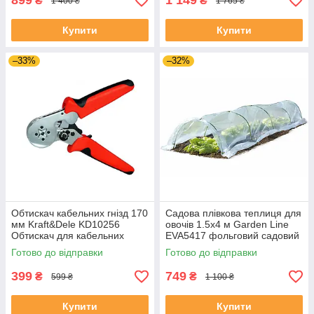
899
1 149
₴
₴
1 400 ₴
1 765 ₴
Купити
Купити
–33%
–32%
Обтискач кабельних гнізд 170
Садова плівкова теплиця для
мм Kraft&Dele KD10256
овочів 1.5х4 м Garden Line
Обтискач для кабельних
EVA5417 фольговий садовий
наконечників
тунель для рослин складана
Готово до відправки
Готово до відправки
теплиця на город
399
749
₴
₴
599 ₴
1 100 ₴
Купити
Купити