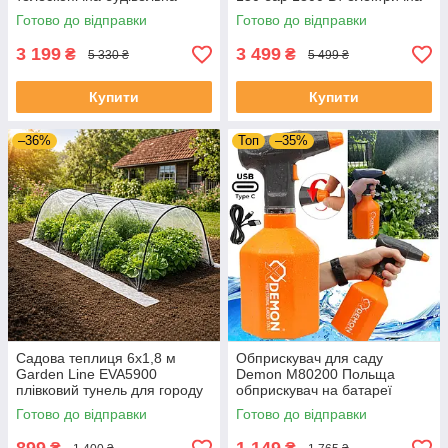
стійка
мийка високого тиску для
Готово до відправки
Готово до відправки
дачі
3 199
3 499
₴
₴
5 330 ₴
5 499 ₴
Купити
Купити
–36%
Топ
–35%
Садова теплиця 6х1,8 м
Обприскувач для саду
Garden Line EVA5900
Demon M80200 Польща
плівковий тунель для городу
обприскувач на батареї
арочна теплиця для рослин
Готово до відправки
Готово до відправки
мініатюрна теплиця