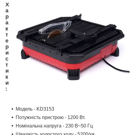
Х
а
р
а
к
т
е
р
и
с
т
и
к
и
:
Модель - KD3153
Потужність пристрою - 1200 Вт.
Номінальна напруга - 230 В~50 Гц
Швидкість холостого ходу - 5200/хв