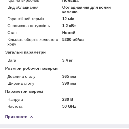
Країна виробник
Польща
Вид обладнання
Обладнаяння для колки
каменю
Гарантійний термін
12 міс
Споживана потужність
1.2 кВт
Стан
Новий
Кількість обертів холостого
5200 об/хв
ходу
Загальні параметри
Вага
3.4 кг
Розміри робочої поверхні
Довжина столу
365 мм
Ширина столу
390 мм
Параметри мережі
Напруга
230 В
Частота
50 GHz
Приховати