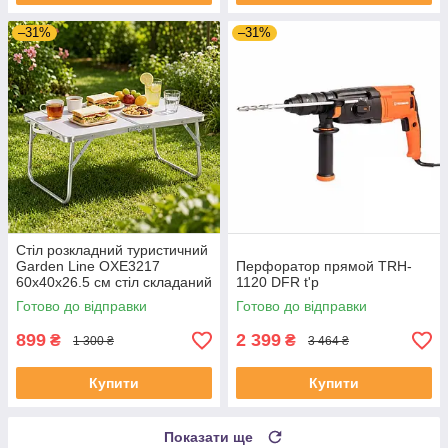
–31%
–31%
Стіл розкладний туристичний
Garden Line OXE3217
Перфоратор прямой TRH-
60x40x26.5 см стіл складаний
1120 DFR t'p
кейс стіл для пікніка
Готово до відправки
Готово до відправки
складаний
899
2 399
₴
₴
1 300 ₴
3 464 ₴
Купити
Купити
Показати ще