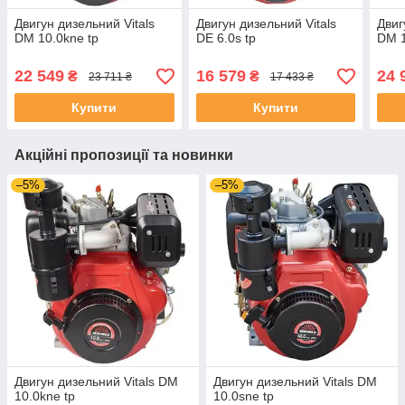
Двигун дизельний Vitals
Двигун дизельний Vitals
Двиг
DM 10.0kne tp
DE 6.0s tp
DM 1
22 549
16 579
24 
₴
₴
23 711 ₴
17 433 ₴
Купити
Купити
Акційні пропозиції та новинки
–5%
–5%
Двигун дизельний Vitals DM
Двигун дизельний Vitals DM
10.0kne tp
10.0sne tp