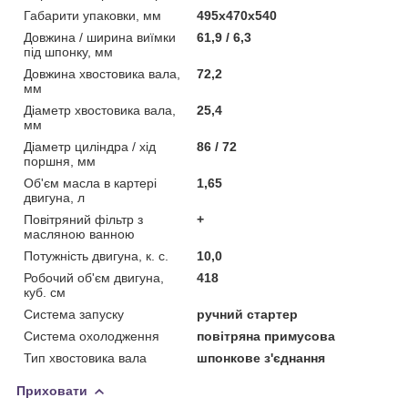
Габарити упаковки, мм
495х470х540
Довжина / ширина виїмки
61,9 / 6,3
під шпонку, мм
Довжина хвостовика вала,
72,2
мм
Діаметр хвостовика вала,
25,4
мм
Діаметр циліндра / хід
86 / 72
поршня, мм
Об'єм масла в картері
1,65
двигуна, л
Повітряний фільтр з
+
масляною ванною
Потужність двигуна, к. с.
10,0
Робочий об'єм двигуна,
418
куб. см
Система запуску
ручний стартер
Система охолодження
повітряна примусова
Тип хвостовика вала
шпонкове з'єднання
Приховати