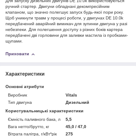
Для запуску дизельних двигунів DE 10.0k використовуються
ручний стартер. Двигуни обладнані декомпресійним
клапаном, що значно полегшує запуск будь-якої пори року.
Щоб уникнути травм у процесі роботи, у двигунах DE 10.0k
передбачений аварійний вимикач для зупинки двигуна у разі
небезпеки. Для полегшення доступу з різних боків картера
передбачені дві горловини для заливки мастила із пробками-
щупами.
Приховати
Характеристики
Основні атрибути
Виробник
Vitals
Тип двигуна
Дизельний
Користувальницькі характеристики
Ємність паливного бака, л
5,5
Вага нетто/брутто, кг
45,0 / 47,0
Вітрата палітра, г/кВт*рік
275