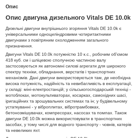
Опис
Опис двигуна дизельного Vitals DE 10.0k
Дизельні двигуни внутрішнього згоряння Vitals DE 10.0k є
універсальними одноциліндровими чотиритактними
двигунами з повітряним охолодженням загального
призначення.
Двигуни Vitals DE 10.0k потужністю 10 к.с., робочим об'ємом
418 куб. см і шліцевою сполучною частиною валу
застосовуються як автономні силові агрегати для широкого
спектру техніки, обладнання, верстатів і транспортних
механізмів. Дані двигуни використовуються там, де необхідна
висока потужність, надійність та невибагливість в експлуатації,
у складі: міні-електростанцій; у сільськогосподарській техніці -
мотоблоках, мотокультиваторах, косарках, самохідних шасі,
іригаційних та зрошувальних системах та ін; у будівельному
устаткуванні - у віброплитах, вібротрамбовках,
бетонозмішувачах, компресорах, насосах та помпах. Також
двигуни DE 10.0k можна використовувати в транспортних
засобах, у тому числі для водного транспорту - човнів, катерів
та невеликих яхт.