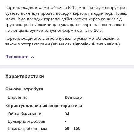
Картоплесаджалка мотоблочна К-1Ц має просту конструкцію і
суттєво полегшує процес посадки картоплі в один ряд. Привід
механізма посадки картоплі здійснюється через ланцюг від
ґрунтозацепів. Ложечки для укладання картоплі розташовані
на ланцюзі. Бункер конусної форми ємністю 20 л.
Картоплесаджатель агрегатується з усіма мотоблоками, а
також мототракторами (які мають відповідний тип навіски).
Приховати
Характеристики
Основні атрибути
Виробник
Кентавр
Користувальницькі характеристики
Oб'єм бункера, л
34
Бункер для добрив
-
Висота гребеня, мм
50 - 150