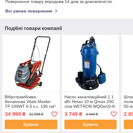
Повернення товару впродовж 14 днів за домовленістю
Всі умови повернення
Подібні товари компанії
Вібротрамбовка
Насос каналізаційний 1.1
Шлан
бензинова Vitals Master
кВт Hmax 10 м Qmax 200
полив
TP 100WT 6.5 к.с. 196 см³
л/хв WETRON WQDw10-8-
50 м
100 кг трамбувальна
1.1F (773361) tp
34 999
3 749
2 8
₴
₴
41 998 ₴
4 449 ₴
плита віброплита для
ландшафтних робіт
Купити
Купити