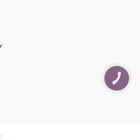
КНОПКА
ЗВ'ЯЗКУ
і