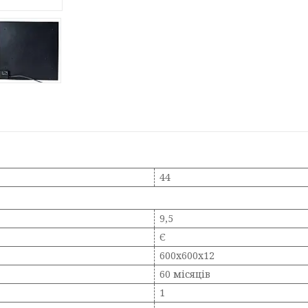
44
9,5
Є
600х600х12
60 місяців
1