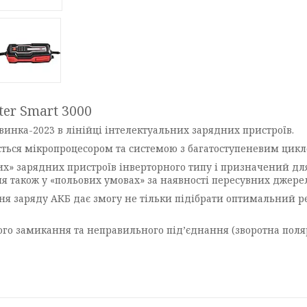
er Smart 3000
винка-2023 в лінійці інтелектуальних зарядних пристроїв.
ується мікропроцесором та системою з багатоступеневим цик
х» зарядних пристроїв інверторного типу і призначений дл
ня також у «польових умовах» за наявності пересувних джер
вня заряду АКБ дає змогу не тільки підібрати оптимальний 
го замикання та неправильного під’єднання (зворотна поляр